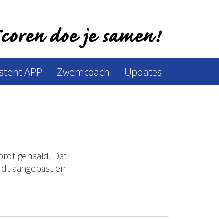
istent APP
Zwemcoach
Updates
ordt gehaald. Dat
rdt aangepast en